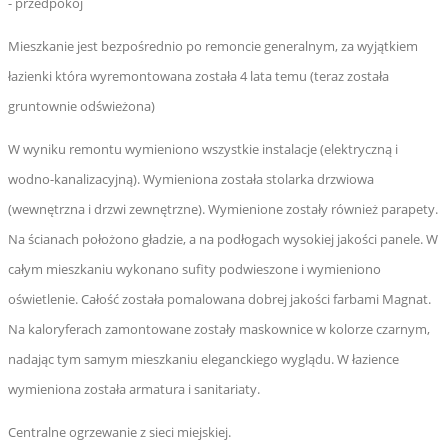
- przedpokój
Mieszkanie jest bezpośrednio po remoncie generalnym, za wyjątkiem
łazienki która wyremontowana została 4 lata temu (teraz została
gruntownie odświeżona)
W wyniku remontu wymieniono wszystkie instalacje (elektryczną i
wodno-kanalizacyjną). Wymieniona została stolarka drzwiowa
(wewnętrzna i drzwi zewnętrzne). Wymienione zostały również parapety.
Na ścianach położono gładzie, a na podłogach wysokiej jakości panele. W
całym mieszkaniu wykonano sufity podwieszone i wymieniono
oświetlenie. Całość została pomalowana dobrej jakości farbami Magnat.
Na kaloryferach zamontowane zostały maskownice w kolorze czarnym,
nadając tym samym mieszkaniu eleganckiego wyglądu. W łazience
wymieniona została armatura i sanitariaty.
Centralne ogrzewanie z sieci miejskiej.