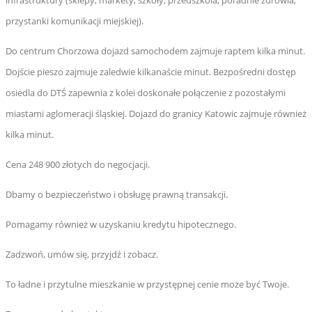
infrastruktury (sklepy, markety, szkoły, przedszkola, poradnie zdrowia,
przystanki komunikacji miejskiej).
Do centrum Chorzowa dojazd samochodem zajmuje raptem kilka minut.
Dojście pieszo zajmuje zaledwie kilkanaście minut. Bezpośredni dostęp
osiedla do DTŚ zapewnia z kolei doskonałe połączenie z pozostałymi
miastami aglomeracji śląskiej. Dojazd do granicy Katowic zajmuje również
kilka minut.
Cena 248 900 złotych do negocjacji.
Dbamy o bezpieczeństwo i obsługę prawną transakcji.
Pomagamy również w uzyskaniu kredytu hipotecznego.
Zadzwoń, umów się, przyjdź i zobacz.
To ładne i przytulne mieszkanie w przystępnej cenie może być Twoje.